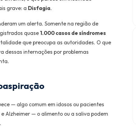
ais grave: a
Disfagia
.
nderam um alerta. Somente na região de
egistrados quase
1.000 casos de síndromes
rtalidade que preocupa as autoridades. O que
va dessas internações por problemas
nta.
coaspiração
ece — algo comum em idosos ou pacientes
e Alzheimer — o alimento ou a saliva podem
.