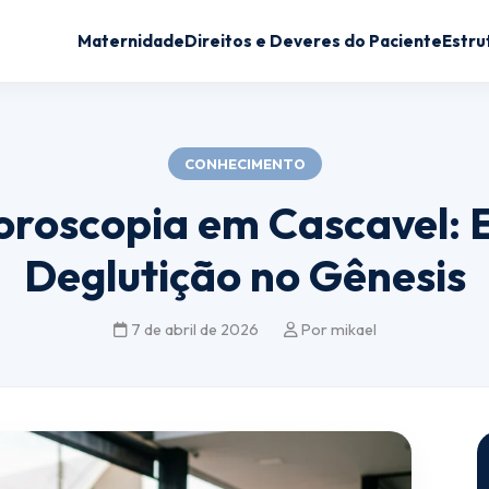
Maternidade
Direitos e Deveres do Paciente
Estru
CONHECIMENTO
oroscopia em Cascavel:
Deglutição no Gênesis
7 de abril de 2026
Por mikael