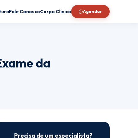
tura
Fale Conosco
Corpo Clínico
Agendar
 Exame da
Precisa de um especialista?