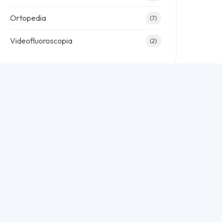
Ortopedia
(7)
Videofluoroscopia
(2)
Últimas Notícias
Canetas Emagrecedoras e Cirurgia: Alerta
Pré-Operatório
Hospital-Hotel em Cascavel: Conforto na
Recuperação
Segurança Cirúrgica: Taxa de Infecção
Abaixo de 1% no Gênesis