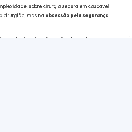
plexidade, sobre cirurgia segura em cascavel
o cirurgião, mas na
obsessão pela segurança
ares de cirurgias são realizadas todos os
principal hospital universitário da região
 anuais). Com um volume tão alto de
tro Médico Hospitalar Gênesis
se destaca
rgem para erros é eliminada através de
 conversamos com a Coordenadora do nosso
m o médico ortopedista Dr. Cléberton Betamin.
lo de Segurança do Paciente
.