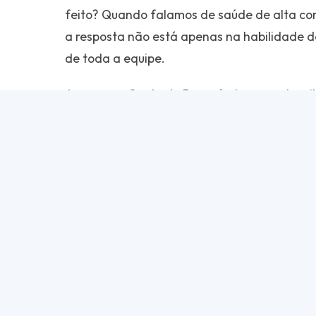
feito? Quando falamos de saúde de alta com
a resposta não está apenas na habilidade d
de toda a equipe.
Apenas no Oeste do Paraná, dezenas de milh
anos nas redes pública e privada (somente o 
ultrapassa a marca de 12 mil procedimentos
atendimentos no nosso polo de saúde, o
Cen
por oferecer um serviço premium, onde a ma
protocolos internacionais rígidos.
Para mostrar como blindamos a sua saúde,
Centro Cirúrgico, a enfermeira Estela, e co
Acompanhe os bastidores do nosso
Protoco