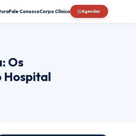
tura
Fale Conosco
Corpo Clínico
Agendar
a: Os
 Hospital